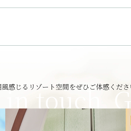
潮風感じるリゾート空間を
ぜひご体感くださ
 in touch
G