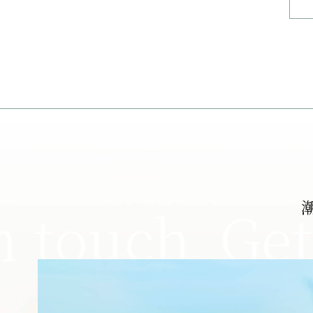
n touch
Get